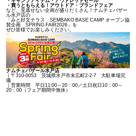
・キャンプアイテム・アウトレットセール
・買うともらえる！アウトドア・ブランドフェア
など、見逃せない企画が盛りだくさん！ナムチェバザー
ル水戸店の
「みと好文テラス SEMBAKO BASE CAMP オープン協
賛企画 SPRING FAIR2026」を
ぜひ皆様でお楽しみください。
ナムチェバザール水戸店
｜〒310-0053 茨城県水戸市末広町2-2-7 大駐車場完
備
｜営業時間 平日11:00～20：00／土日祝日10：00～
20：00（フェア期間中無休）