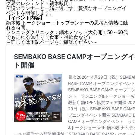
グ界のレジェンド・鏑木毅氏！
伝説のランナーと一緒に過ごす、贅沢なオープニングイ
ベントを開催します。
【イベント内容】
鏑木毅 トークショー：トップランナーの思考と情熱に触
れる時間。
ランニングクリニック：鏑木メソッド大公開！50～60代
でも走れる体作り（食事・補給食など）
～詳しくは下記ページをご確認ください～