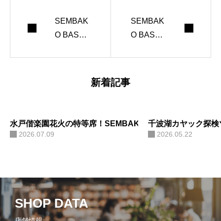
SEMBAK
SEMBAK
O BASE
O BASE
CAMPが2
CAMPい
026年4月
よいよ新
23日にOP
規OPEN
新着記事
ENします
水戸偕楽園花火の特等席！SEMBAKO BASE CAMPで眺
千波湖カヤック探検
2026.07.09
2026.05.22
SHOP DATA
店舗情報