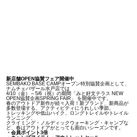
店舗情報
新店舗OPEN協賛フェア開催中
アクセス
SEMBAKO BASE CAMPオープン特別協賛企画として、
ナムチェバザール水戸店では
4/10（金）～5/6（祝）の期間「みと好文テラス NEW
OPEN協賛企画SPRING FAIR」 を開催中です。
カフェ
春のアウトドア新作が続々入荷！新ブランド、新商品が
多数登場する、アクティビティにうれしい季節。
トレッキングや低山ハイク、ロングトレイルやトレイル
ナムチェバザール公式サイト
ランニング、
クライミング・ノルディックウォーキング・キャンプな
ど、春はアウトドアがとっても面白いシーズンです。
OKUKUJI BASE CAMP公式サイト
・会員ポイント3倍