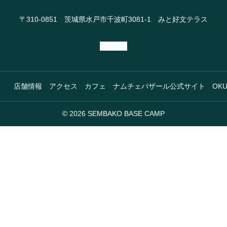
〒310-0851 茨城県水戸市千波町3081-1 みと好文テラス
店舗情報
アクセス
カフェ
ナムチェバザール公式サイト
OK
© 2026 SEMBAKO BASE CAMP
KAYAK
T
カヤック予約
たき