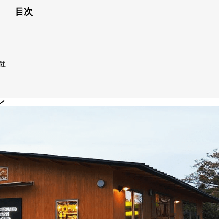
目次
開催
ン