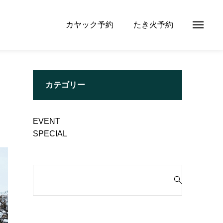
カヤック予約
たき火予約
カテゴリー
EVENT
SPECIAL
検
索
対
象
: