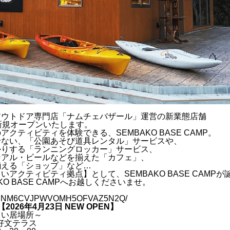
アウトドア専門店「ナムチェバザール」運営の新業態店舗
に新規オープン
いたします。
の
アクティビティを体験
できる、SEMBAKO BASE CAMP。
せない、「
公園あそび道具レンタル
」サービスや、
かりする「
ランニングロッカー
」サービス、
ンアル・ビールなどを揃えた「
カフェ
」、
揃える「
ショップ
」など…
クティビティ拠点】として、SEMBAKO BASE CAMPが
 BASE CAMPへお越しくださいませ。
s/RDTPNM6CVJPWVOMH5OFVAZ5N2Q/
026年4月23日 NEW OPEN】
しい居場所～
と好文テラス