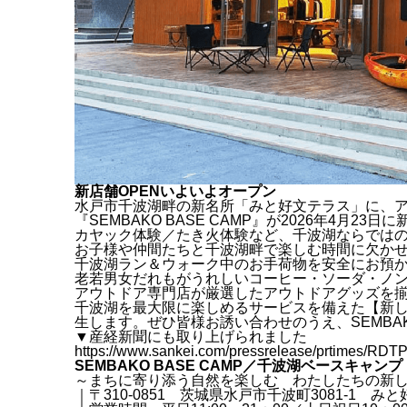
新店舗OPENいよいよオープン
水戸市千波湖畔の新名所「みと好文テラス」に、
『SEMBAKO BASE CAMP』が2026年4月23日
カヤック体験／たき火体験など、千波湖ならでは
お子様や仲間たちと千波湖畔で楽しむ時間に欠か
千波湖ラン＆ウォーク中のお手荷物を安全にお預
老若男女だれもがうれしいコーヒー・ソーダ・ノ
アウトドア専門店が厳選したアウトドアグッズを
千波湖を最大限に楽しめるサービスを備えた【新しいア
生します。ぜひ皆様お誘い合わせのうえ、SEMBAKO
▼産経新聞にも取り上げられました
https://www.sankei.com/pressrelease/prtime
SEMBAKO BASE CAMP／千波湖ベースキャンプ【2
～まちに寄り添う自然を楽しむ わたしたちの新
｜〒310-0851 茨城県水戸市千波町3081-1 み